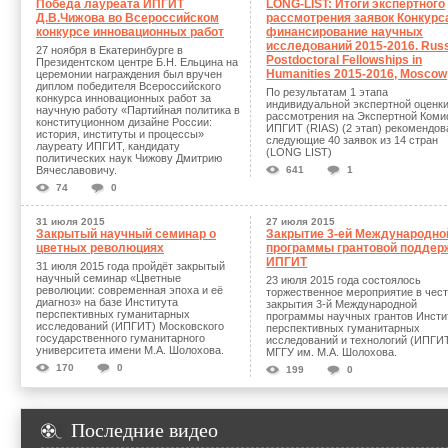
Победа лауреата ИПГИТ
LONG-LIST: Итоги экспертного
Д.В.Чижова во Всероссийском
рассмотрения заявок Конкурс
конкурсе инновационных работ
финансирование научных
исследований 2015-2016. Rus
27 ноября в Екатеринбурге в
Postdoctoral Fellowships in
Президентском центре Б.Н. Ельцина на
Humanities 2015-2016, Moscow
церемонии награждения был вручен
диплом победителя Всероссийского
По результатам 1 этапа
конкурса инновационных работ за
индивидуальной экспертной оценки
научную работу «Партийная политика в
рассмотрения на Экспертной Коми
конституционном дизайне России:
ИПГИТ (RIAS) (2 этап) рекомендо
история, институты и процессы»
следующие 40 заявок из 14 стран
лауреату ИПГИТ, кандидату
(LONG LIST)
политических наук Чижову Дмитрию
Вячеславовичу.
641
1
74
0
31 июля 2015
27 июля 2015
Закрытый научный семинар о
Закрытие 3-ей Международно
цветных революциях
программы грантовой поддер
ИПГИТ
31 июля 2015 года пройдёт закрытый
научный семинар «Цветные
23 июля 2015 года состоялось
революции: современная эпоха и её
торжественное мероприятие в чес
диагноз» на базе Института
закрытия 3-й Международной
перспективных гуманитарных
программы научных грантов Инсти
исследований (ИПГИТ) Московского
перспективных гуманитарных
государственного гуманитарного
исследований и технологий (ИПГИ
университета имени М.А. Шолохова.
МГГУ им. М.А. Шолохова.
170
0
199
0
Последние видео