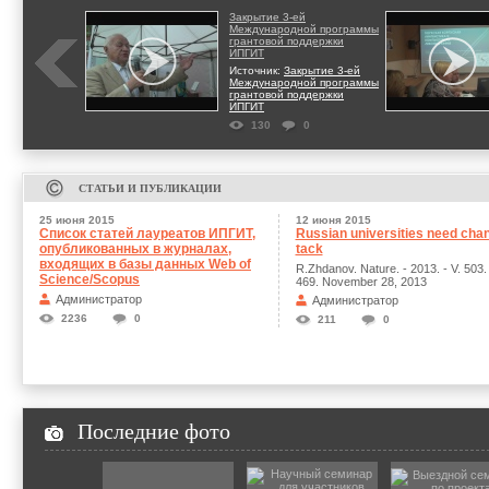
Закрытие 3-ей
Международной программы
грантовой поддержки
ИПГИТ
Источник:
Закрытие 3-ей
Международной программы
грантовой поддержки
ИПГИТ
130
0
СТАТЬИ И ПУБЛИКАЦИИ
25 июня 2015
12 июня 2015
Список статей лауреатов ИПГИТ,
Russian universities need chan
опубликованных в журналах,
tack
входящих в базы данных Web of
R.Zhdanov. Nature. - 2013. - V. 503. 
Science/Scopus
469. November 28, 2013
Администратор
Администратор
2236
0
211
0
Последние фото