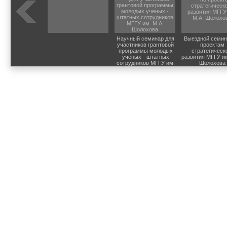
Научный семинар для
Выездной семин
участников грантовой
проектам
программы молодых
стратегическ
ученых - штатных
развития МГГУ им
сотрудников МГГУ им.
Шолохова
М.А. Шолохова