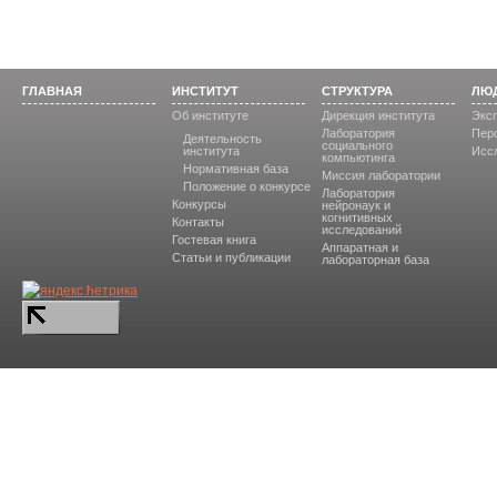
ГЛАВНАЯ
ИНСТИТУТ
СТРУКТУРА
ЛЮ
Об институте
Дирекция института
Эксп
Лаборатория
Пер
Деятельность
социального
института
Исс
компьютинга
Нормативная база
Миссия лаборатории
Положение о конкурсе
Лаборатория
Конкурсы
нейронаук и
когнитивных
Контакты
исследований
Гостевая книга
Аппаратная и
Статьи и публикации
лабораторная база
Содержание сайта носит инф
государственное бюджетное о
профессионального образов